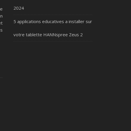
2024
ne
Un
5 applications educatives a installer sur
et
ls
votre tablette HANNspree Zeus 2